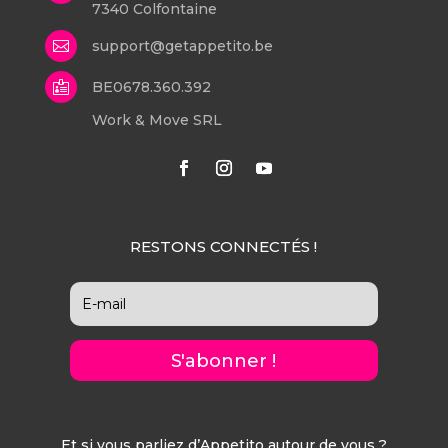
7340 Colfontaine
support@getappetito.be

BE0678.360.392

Work & Move SRL
RESTONS CONNECTÉS !
S'abonner !
Et si vous parliez d’Appetito autour de vous ?