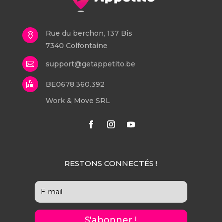
Rue du berchon, 137 Bis

7340 Colfontaine
support@getappetito.be

BE0678.360.392

Work & Move SRL
RESTONS CONNECTÉS !
S'abonner !